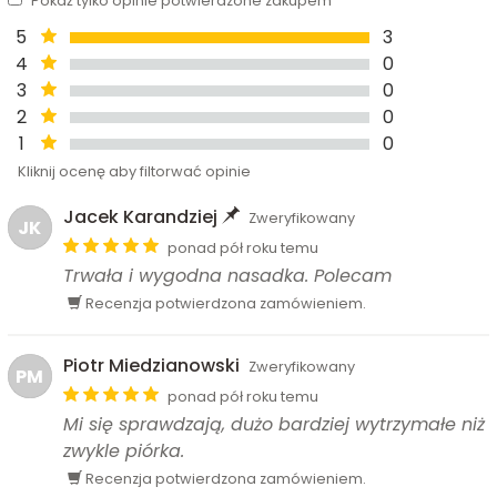
Pokaż tylko opinie potwierdzone zakupem
5
3
4
0
3
0
2
0
1
0
Kliknij ocenę aby filtorwać opinie
Jacek Karandziej
Zweryfikowany
JK
ponad pół roku temu
Trwała i wygodna nasadka. Polecam
Recenzja potwierdzona zamówieniem.
Piotr Miedzianowski
Zweryfikowany
PM
ponad pół roku temu
Mi się sprawdzają, dużo bardziej wytrzymałe niż
zwykle piórka.
Recenzja potwierdzona zamówieniem.