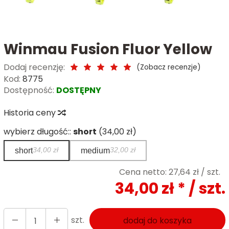
Winmau Fusion Fluor Yellow
Dodaj recenzję:
(
Zobacz recenzje
)
Kod:
8775
Dostępność:
DOSTĘPNY
Historia ceny
wybierz długość::
short
(34,00 zł)
short
medium
34,00 zł
32,00 zł
Cena netto:
27,64 zł
/ szt.
34,00 zł *
/ szt.
szt.
dodaj do koszyka