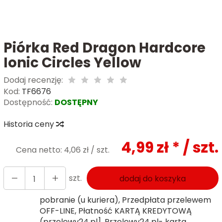
Piórka Red Dragon Hardcore
Ionic Circles Yellow
Dodaj recenzję:
Kod:
TF6676
Dostępność:
DOSTĘPNY
Historia ceny
4,99 zł *
/ szt.
Cena netto:
4,06 zł
/ szt.
szt.
dodaj do koszyka
pobranie (u kuriera), Przedpłata przelewem
OFF-LINE, Płatność KARTĄ KREDYTOWĄ
(przelewy24.pl], Przelewy24.pl- karta